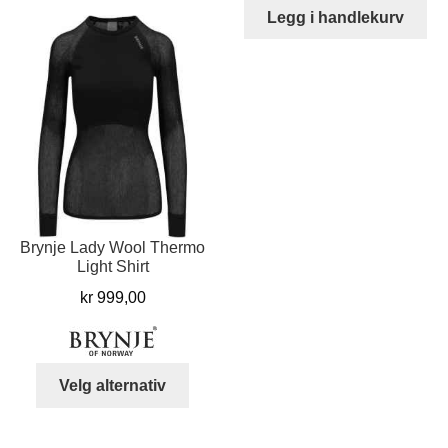
kr 6.229,00.
kr 
Legg i handlekurv
flere
varianter.
Alternativene
kan
velges
på
produktsiden
Brynje Lady Wool Thermo
Light Shirt
kr
999,00
Dette
Velg alternativ
produktet
har