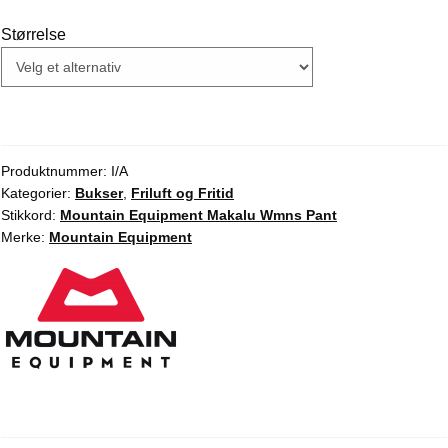
var:
er:
Størrelse
kr 3.499,00.
kr 2.999,00.
Produktnummer:
I/A
Kategorier:
Bukser
,
Friluft og Fritid
Stikkord:
Mountain Equipment Makalu Wmns Pant
Merke:
Mountain Equipment