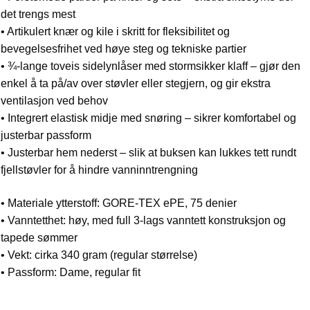
det trengs mest
• Artikulert knær og kile i skritt for fleksibilitet og
bevegelsesfrihet ved høye steg og tekniske partier
• ¾-lange toveis sidelynlåser med stormsikker klaff – gjør den
enkel å ta på/av over støvler eller stegjern, og gir ekstra
ventilasjon ved behov
• Integrert elastisk midje med snøring – sikrer komfortabel og
justerbar passform
• Justerbar hem nederst – slik at buksen kan lukkes tett rundt
fjellstøvler for å hindre vanninntrengning
• Materiale ytterstoff: GORE-TEX ePE, 75 denier
• Vanntetthet: høy, med full 3-lags vanntett konstruksjon og
tapede sømmer
• Vekt: cirka 340 gram (regular størrelse)
• Passform: Dame, regular fit