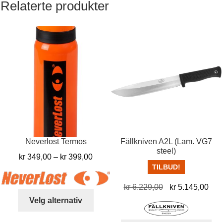
Relaterte produkter
Neverlost Termos
Fällkniven A2L (Lam. VG7
steel)
Prisområde:
kr
349,00
–
kr
399,00
TILBUD!
kr 349,00
til
Opprinnelig
Nå
kr
6.229,00
kr
5.145,00
kr 399,00
Dette
pris
pris
Velg alternativ
produktet
var:
er:
har