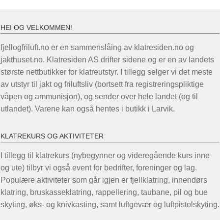
flere
varianter.
Alternativene
HEI OG VELKOMMEN!
kan
fjellogfriluft.no er en sammenslåing av klatresiden.no og
velges
jakthuset.no. Klatresiden AS drifter sidene og er en av landets
på
største nettbutikker for klatreutstyr. I tillegg selger vi det meste
produktsiden
av utstyr til jakt og friluftsliv (bortsett fra registreringspliktige
våpen og ammunisjon), og sender over hele landet (og til
utlandet). Varene kan også hentes i butikk i Larvik.
KLATREKURS OG AKTIVITETER
I tillegg til klatrekurs (nybegynner og videregående kurs inne
og ute) tilbyr vi også event for bedrifter, foreninger og lag.
Populære aktiviteter som går igjen er fjellklatring, innendørs
klatring, bruskasseklatring, rappellering, taubane, pil og bue
skyting, øks- og knivkasting, samt luftgevær og luftpistolskyting.