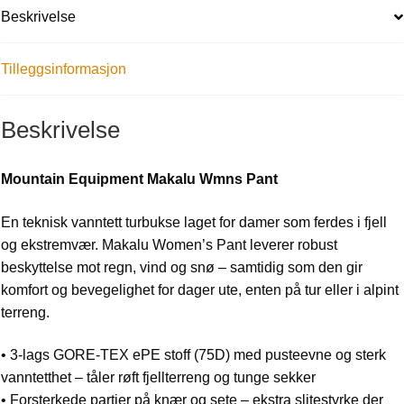
Beskrivelse
Tilleggsinformasjon
Beskrivelse
Mountain Equipment Makalu Wmns Pant
En teknisk vanntett turbukse laget for damer som ferdes i fjell
og ekstremvær. Makalu Women’s Pant leverer robust
beskyttelse mot regn, vind og snø – samtidig som den gir
komfort og bevegelighet for dager ute, enten på tur eller i alpint
terreng.
• 3-lags GORE-TEX ePE stoff (75D) med pusteevne og sterk
vanntetthet – tåler røft fjellterreng og tunge sekker
• Forsterkede partier på knær og sete – ekstra slitestyrke der