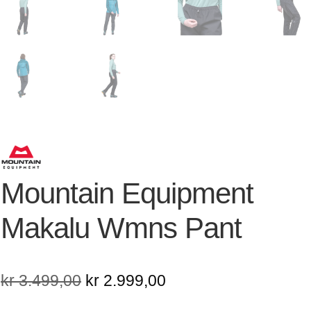
Mountain Equipment
Makalu Wmns Pant
Opprinnelig
Nåværende
kr
3.499,00
kr
2.999,00
pris
pris