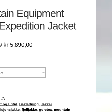
ain Equipment
Expedition Jacket
Opprinnelig
Nåværende
0
kr
5.890,00
pris
pris
var:
er:
kr 6.499,00.
kr 5.890,00.
:
I/A
ft og Fritid
,
Bekledning
,
Jakker
isjonsjakke
,
fjelljakke
,
goretex
,
mountain