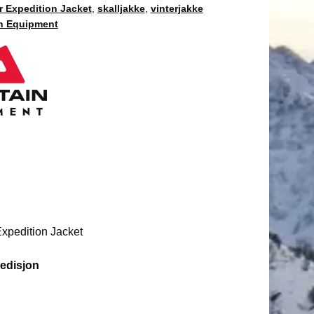
r Expedition Jacket
,
skalljakke
,
vinterjakke
n Equipment
xpedition Jacket
pedisjon