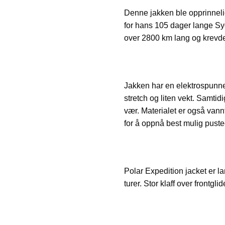
Denne jakken ble opprinneli
for hans 105 dager lange S
over 2800 km lang og krevde
Jakken har en elektrospunnet
stretch og liten vekt. Samtidi
vær. Materialet er også van
for å oppnå best mulig pust
Polar Expedition jacket er l
turer. Stor klaff over frontgl