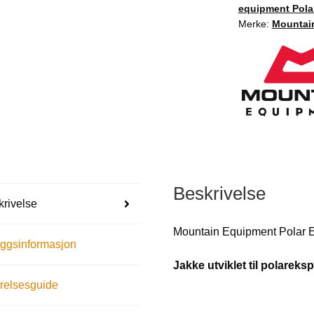
equipment Pola
Merke:
Mountai
Beskrivelse
rivelse
Mountain Equipment Polar E
eggsinformasjon
Jakke utviklet til polareks
relsesguide