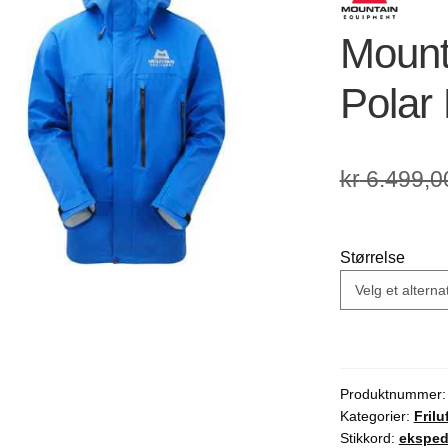
🔍
Mount
Polar 
kr
6.499,0
Størrelse
Produktnummer
Kategorier:
Frilu
Stikkord:
eksped