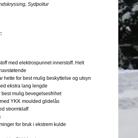
andskryssing, Sydpoltur
:
rstoff med elektrospunnet innerstoff. Helt
nnavstøtende
 hette for best mulig beskyttelse og utsyn
med ekstra lang lengde
r best mulig bevegelsesfrihet
nt med YKK moulded glidelås
ed strormklaff
g
minger for bruk i ekstrem kulde