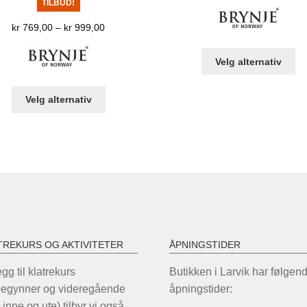
TILBUD!
Prisområde:
kr
769,00
–
kr
999,00
kr 769,00
De
til
Velg alternativ
pr
kr 999,00
ha
Dette
Velg alternativ
fle
produktet
var
har
Al
flere
ka
varianter.
ve
Alternativene
på
kan
pr
velges
på
produktsiden
TREKURS OG AKTIVITETER
ÅPNINGSTIDER
legg til klatrekurs
Butikken i Larvik har følgen
begynner og videregående
åpningstider:
 inne og ute) tilbyr vi også