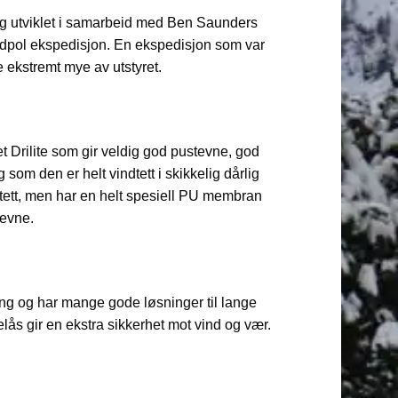
g utviklet i samarbeid med Ben Saunders
ydpol ekspedisjon. En ekspedisjon som var
 ekstremt mye av utstyret.
 Drilite som gir veldig god pustevne, god
g som den er helt vindtett i skikkelig dårlig
ntett, men har en helt spesiell PU membran
eevne.
ang og har mange gode løsninger til lange
idelås gir en ekstra sikkerhet mot vind og vær.