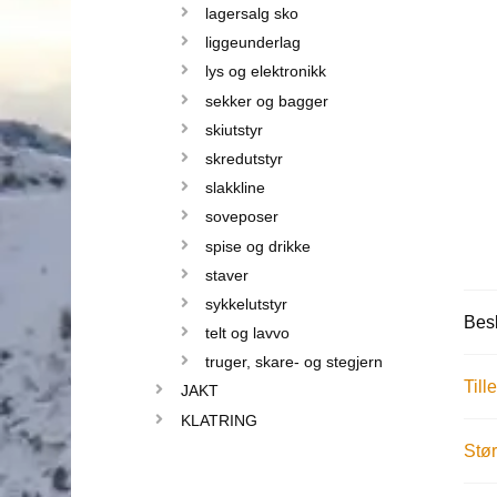
lagersalg sko
liggeunderlag
lys og elektronikk
sekker og bagger
skiutstyr
skredutstyr
slakkline
soveposer
spise og drikke
staver
sykkelutstyr
Besk
telt og lavvo
truger, skare- og stegjern
Till
JAKT
KLATRING
Stør