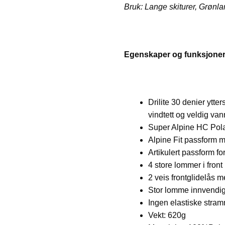
Bruk: Lange skiturer, Grønl
Egenskaper og funksjoner
Drilite 30 denier ytte
vindtett og veldig va
Super Alpine HC Polar
Alpine Fit passform 
Artikulert passform fo
4 store lommer i fro
2 veis frontglidelås m
Stor lomme innvendi
Ingen elastiske stram
Vekt: 620g