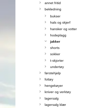
annet fritid
bekledning
bukser
hals og skjerf
hansker og votter
hodeplagg
jakker
shorts
sokker
t-skjorter
undertøy
førstehjelp
fottøy
hengekøyer
kniver og verktøy
lagersalg
lagersalg klær