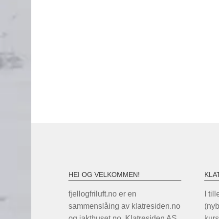
HEI OG VELKOMMEN!
KLA
fjellogfriluft.no er en
I til
sammenslåing av klatresiden.no
(ny
og jakthuset.no. Klatresiden AS
kurs