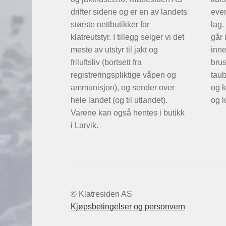
drifter sidene og er en av landets
even
største nettbutikker for
lag.
klatreutstyr. I tillegg selger vi det
går 
meste av utstyr til jakt og
inne
friluftsliv (bortsett fra
brus
registreringspliktige våpen og
taub
ammunisjon), og sender over
og k
hele landet (og til utlandet).
og l
Varene kan også hentes i butikk
i Larvik.
© Klatresiden AS
Kjøpsbetingelser og personvern