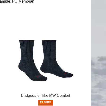
lyamide, PU Membran
Bridgedale Hike MW Comfort
TILBUD!