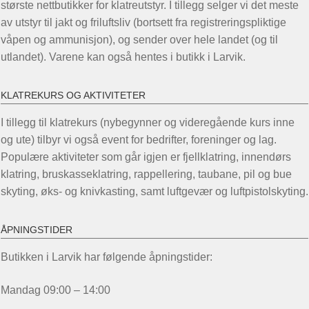
største nettbutikker for klatreutstyr. I tillegg selger vi det meste
på
av utstyr til jakt og friluftsliv (bortsett fra registreringspliktige
produktsiden
våpen og ammunisjon), og sender over hele landet (og til
utlandet). Varene kan også hentes i butikk i Larvik.
KLATREKURS OG AKTIVITETER
I tillegg til klatrekurs (nybegynner og videregående kurs inne
og ute) tilbyr vi også event for bedrifter, foreninger og lag.
Populære aktiviteter som går igjen er fjellklatring, innendørs
klatring, bruskasseklatring, rappellering, taubane, pil og bue
skyting, øks- og knivkasting, samt luftgevær og luftpistolskyting.
ÅPNINGSTIDER
Butikken i Larvik har følgende åpningstider:
Mandag 09:00 – 14:00