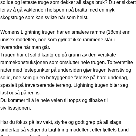
solide og letteste truge som dekker all slags bruk? Du er sikkert
lei av å gå vaklende i helspenn på bratta med en myk
skogstruge som kan svikte når som helst..
Womens Lightning trugen har en smalere ramme (18cm) enn
unisex modellen, noe som gjør at ikke rammene slår i
hverandre når man går.
Trugen har et solid kantgrep på grunn av den vertikale
rammekonstruksjonen som omslutter hele trugen. To tverrstilte
rader med festepunkter på undersiden gjør trugen tverrstiv og
solid, noe som gir en betryggende følelse på hard underlag,
spesielt på traverserende terreng. Lightning trugen biter seg
fast også på ren is.
Du kommer til å le hele veien til topps og tilbake til
sivilisasjonen.
Har du fokus på lav vekt, styrke og godt grep på all slags
underlag så velger du Lightning modellen, eller fjellets Land