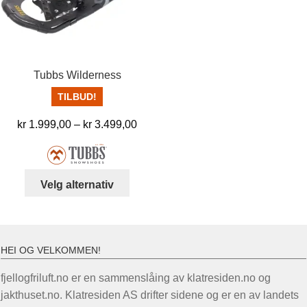
kan
kan
velges
velg
på
på
produktsiden
prod
Tubbs Wilderness
TILBUD!
Prisområde:
kr
1.999,00
–
kr
3.499,00
kr 1.999,00
til
kr 3.499,00
Dette
Velg alternativ
produktet
har
flere
varianter.
HEI OG VELKOMMEN!
Alternativene
fjellogfriluft.no er en sammenslåing av klatresiden.no og
kan
jakthuset.no. Klatresiden AS drifter sidene og er en av landets
velges