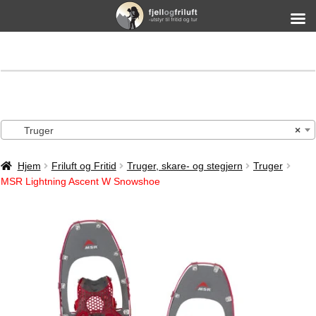
Truger
×
Hjem
Friluft og Fritid
Truger, skare- og stegjern
Truger
MSR Lightning Ascent W Snowshoe