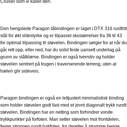
Cruiser som vi kaller den.
Den hengslede Paragon tåbindingen er laget i DTX 316 rustfritt
stål for økt slitestyrke og er tilpasset skostørrelser fra 36 til 43
for optimal tilpassing til støvelen. Bindingen sørger for at når du
går rett opp, eller ned, har du solid feste uansett underlag på
grunn av stålklørne. Bindingen er også tverrstiv og holder
støvelen sentrert på trugen i traverserende terreng, uten at
hælen glir sideveis.
Paragon bindingen er også en lettjustert minimalistisk binding
som holder støvelen godt fast med et jevnt diagonalt trykk rundt
støvelen. Bindingen har en netting som forhindrer vonde
trykkpunkter på forfoten. Man setter støvelen mot frontdelen,
fester stroppen rundt bakfoten, for deretter å stramme begge