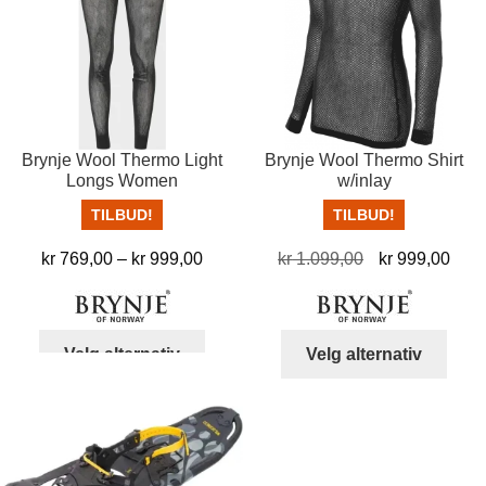
Brynje Wool Thermo Light
Brynje Wool Thermo Shirt
Longs Women
w/inlay
TILBUD!
TILBUD!
Prisområde:
Opprinnelig
Nåv
kr
769,00
–
kr
999,00
kr
1.099,00
kr
999,00
kr 769,00
pris
pris
til
var:
er:
kr 999,00
kr 1.099,00.
kr 9
Dette
Dett
Velg alternativ
Velg alternativ
produktet
produ
har
har
flere
flere
varianter.
varia
Alternativene
Alter