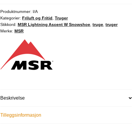
Produktnummer:
I/A
Kategorier:
Friluft og Fritid
,
Truger
Stikkord:
MSR Lightning Ascent W Snowshoe
,
truge
,
truger
Merke:
MSR
Beskrivelse
Tilleggsinformasjon