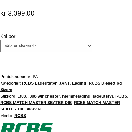
kr
3.099,00
Kaliber
Produktnummer:
I/A
Kategorier:
RCBS Ladeutstyr
,
JAKT
,
Lading
,
RCBS Diesett og
Sizers
Stikkord:
.308
,
.308 winchester
,
hjemmelading
,
ladeutstyr
,
RCBS
,
RCBS MATCH MASTER SEATER DIE
,
RCBS MATCH MASTER
SEATER DIE 308WIN
Merke:
RCBS