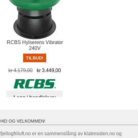
RCBS Hylserens Vibrator
240V
TILBUD!
Opprinnelig
Nåværende
kr
4.179,00
kr
3.449,00
pris
pris
var:
er:
kr 4.179,00.
kr 3.449,00.
Legg i handlekurv
HEI OG VELKOMMEN!
fjellogfriluft.no er en sammenslåing av klatresiden.no og