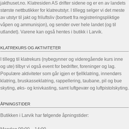
jakthuset.no. Klatresiden AS drifter sidene og er en av landets
største nettbutikker for klatreutstyr. I tillegg selger vi det meste
av utstyr til jakt og friluftsliv (bortsett fra registreringspliktige
våpen og ammunisjon), og sender over hele landet (og til
utlandet). Varene kan også hentes i butikk i Larvik.
KLATREKURS OG AKTIVITETER
I tillegg til klatrekurs (nybegynner og videregående kurs inne
og ute) tilbyr vi også event for bedrifter, foreninger og lag.
Populære aktiviteter som går igjen er fjellklatring, innendørs
klatring, bruskasseklatring, rappellering, taubane, pil og bue
skyting, øks- og knivkasting, samt luftgevær og luftpistolskyting.
ÅPNINGSTIDER
Butikken i Larvik har følgende åpningstider: