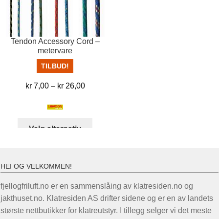
på
prod
Tendon Accessory Cord –
metervare
TILBUD!
Prisområde:
kr
7,00
–
kr
26,00
kr 7,00
til
kr 26,00
Dette
Velg alternativ
produktet
har
flere
HEI OG VELKOMMEN!
varianter.
Alternativene
fjellogfriluft.no er en sammenslåing av klatresiden.no og
kan
jakthuset.no. Klatresiden AS drifter sidene og er en av landets
velges
største nettbutikker for klatreutstyr. I tillegg selger vi det meste