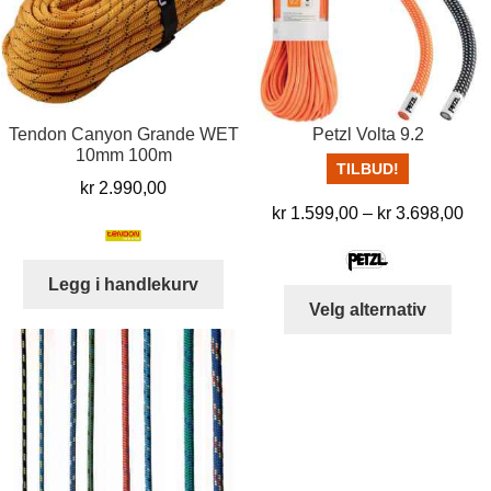
Tendon Canyon Grande WET
Petzl Volta 9.2
10mm 100m
TILBUD!
kr
2.990,00
Pri
kr
1.599,00
–
kr
3.698,00
kr 
til
Legg i handlekurv
kr 
Dett
Velg alternativ
produ
har
flere
varia
Alter
kan
velg