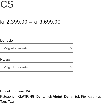
CS
Prisområde:
kr
2.399,00
–
kr
3.699,00
kr 2.399,00
til
Lengde
kr 3.699,00
Farge
Produktnummer:
I/A
Kategorier:
KLATRING
,
Dynamisk Alpint
,
Dynamisk Fjellklatring
,
Tau
,
Tau