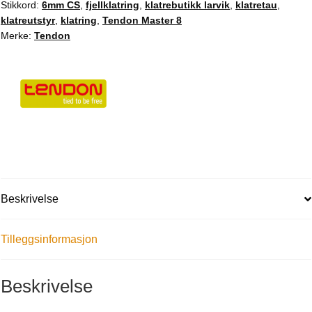
Stikkord:
6mm CS
,
fjellklatring
,
klatrebutikk larvik
,
klatretau
,
klatreutstyr
,
klatring
,
Tendon Master 8
Merke:
Tendon
Beskrivelse
Tilleggsinformasjon
Beskrivelse