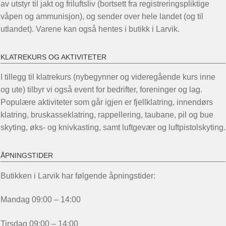
på
av utstyr til jakt og friluftsliv (bortsett fra registreringspliktige
produktsiden
våpen og ammunisjon), og sender over hele landet (og til
utlandet). Varene kan også hentes i butikk i Larvik.
KLATREKURS OG AKTIVITETER
I tillegg til klatrekurs (nybegynner og videregående kurs inne
og ute) tilbyr vi også event for bedrifter, foreninger og lag.
Populære aktiviteter som går igjen er fjellklatring, innendørs
klatring, bruskasseklatring, rappellering, taubane, pil og bue
skyting, øks- og knivkasting, samt luftgevær og luftpistolskyting.
ÅPNINGSTIDER
Butikken i Larvik har følgende åpningstider:
Mandag 09:00 – 14:00
Tirsdag 09:00 – 14:00