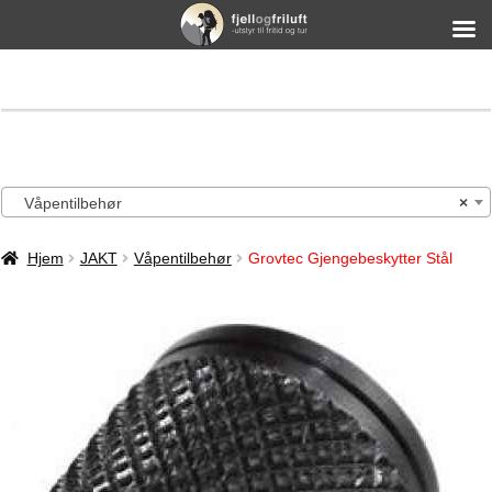
Våpentilbehør
×
Hjem
JAKT
Våpentilbehør
Grovtec Gjengebeskytter Stål