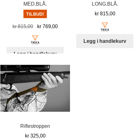
MED.BLÅ.
LONG.BLÅ.
kr
815,00
TILBUD!
Opprinnelig
Nåværende
kr
815,00
kr
769,00
pris
pris
Legg i handlekurv
var:
er:
kr 815,00.
kr 769,00.
Legg i handlekurv
Riflestroppen
kr
325,00