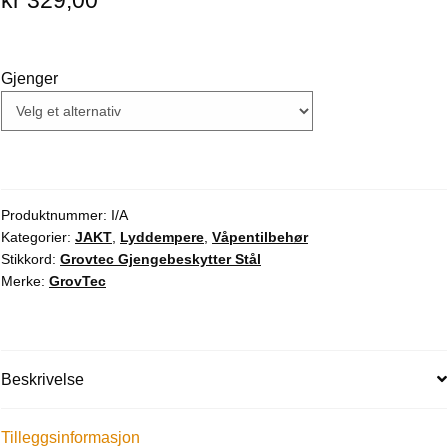
kr
329,00
Gjenger
Produktnummer:
I/A
Kategorier:
JAKT
,
Lyddempere
,
Våpentilbehør
Stikkord:
Grovtec Gjengebeskytter Stål
Merke:
GrovTec
Beskrivelse
Tilleggsinformasjon