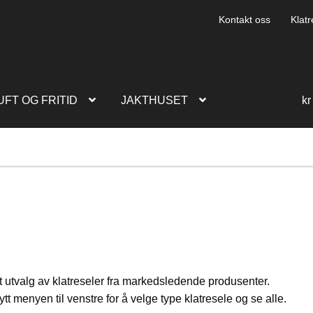
Kontakt oss
Klatr
UFT OG FRITID
JAKTHUSET
kr
t utvalg av klatreseler fra markedsledende produsenter.
tt menyen til venstre for å velge type klatresele og se alle.