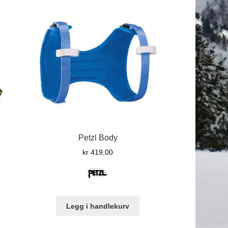
r
re
ianter.
ternativene
n
lges
oduktsiden
Petzl Body
kr
419,00
Legg i handlekurv