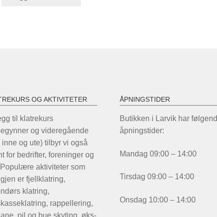
TREKURS OG AKTIVITETER
ÅPNINGSTIDER
legg til klatrekurs
Butikken i Larvik har følgen
begynner og videregående
åpningstider:
 inne og ute) tilbyr vi også
Mandag 09:00 – 14:00
t for bedrifter, foreninger og
 Populære aktiviteter som
Tirsdag 09:00 – 14:00
igjen er fjellklatring,
ndørs klatring,
Onsdag 10:00 – 14:00
kasseklatring, rappellering,
ane, pil og bue skyting, øks-