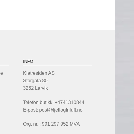
INFO
de
Klatresiden AS
Storgata 80
3262 Larvik
Telefon butikk: +4741310844
E-post: post@fjellogfriluft.no
Org. nr. : 991 297 952 MVA