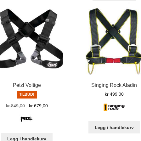
ha
flere
fle
varianter.
var
Alternativene
Al
kan
ka
velges
ve
på
på
produktsiden
pr
Petzl Voltige
Singing Rock Aladin
kr
499,00
TILBUD!
Opprinnelig
Nåværende
kr
849,00
kr
679,00
pris
pris
var:
er:
kr 849,00.
kr 679,00.
Legg i handlekurv
Legg i handlekurv