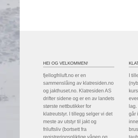
HEI OG VELKOMMEN!
KLA
fjellogfriluft.no er en
I til
sammenslåing av klatresiden.no
(ny
og jakthuset.no. Klatresiden AS
kurs
drifter sidene og er en av landets
even
største nettbutikker for
lag.
klatreutstyr. I tillegg selger vi det
går 
meste av utstyr til jakt og
inne
friluftsliv (bortsett fra
brus
registreringspliktige våpen og
taub