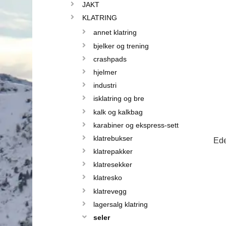
JAKT
KLATRING
annet klatring
bjelker og trening
crashpads
hjelmer
industri
isklatring og bre
kalk og kalkbag
karabiner og ekspress-sett
klatrebukser
Ede
klatrepakker
klatresekker
klatresko
klatrevegg
lagersalg klatring
seler