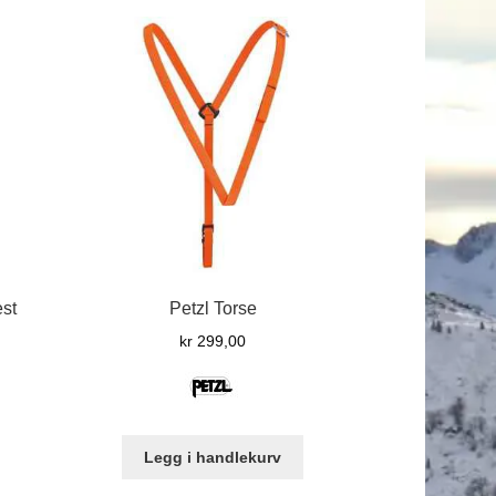
est
Petzl Torse
kr
299,00
Legg i handlekurv
tte
oduktet