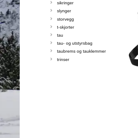
sikringer
slynger
storvegg
t-skjorter
tau
tau- og utstyrsbag
taubrems og tauklemmer
trinser