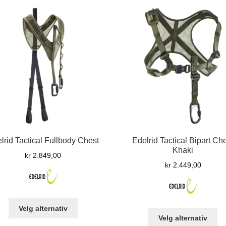
lrid Tactical Fullbody Chest
Edelrid Tactical Bipart Ch
Khaki
kr
2.849,00
kr
2.449,00
Dette
Velg alternativ
De
produktet
Velg alternativ
pr
har