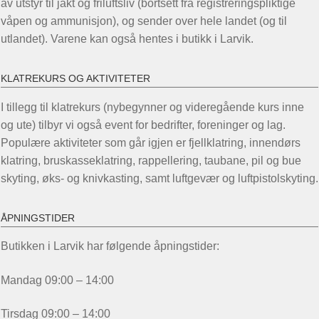
av utstyr til jakt og friluftsliv (bortsett fra registreringspliktige
produktsiden
våpen og ammunisjon), og sender over hele landet (og til
utlandet). Varene kan også hentes i butikk i Larvik.
KLATREKURS OG AKTIVITETER
I tillegg til klatrekurs (nybegynner og videregående kurs inne
og ute) tilbyr vi også event for bedrifter, foreninger og lag.
Populære aktiviteter som går igjen er fjellklatring, innendørs
klatring, bruskasseklatring, rappellering, taubane, pil og bue
skyting, øks- og knivkasting, samt luftgevær og luftpistolskyting.
ÅPNINGSTIDER
Butikken i Larvik har følgende åpningstider:
Mandag 09:00 – 14:00
Tirsdag 09:00 – 14:00