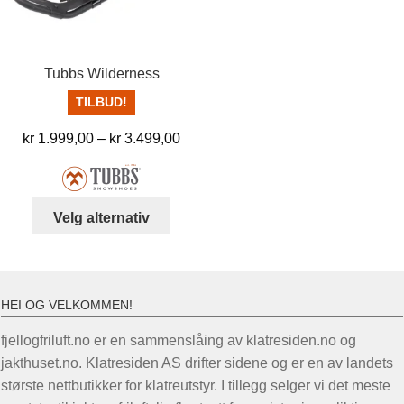
Tubbs Wilderness
TILBUD!
Prisområde:
kr
1.999,00
–
kr
3.499,00
kr 1.999,00
til
kr 3.499,00
Dette
Velg alternativ
produktet
har
flere
varianter.
HEI OG VELKOMMEN!
Alternativene
fjellogfriluft.no er en sammenslåing av klatresiden.no og
kan
jakthuset.no. Klatresiden AS drifter sidene og er en av landets
velges
største nettbutikker for klatreutstyr. I tillegg selger vi det meste
på