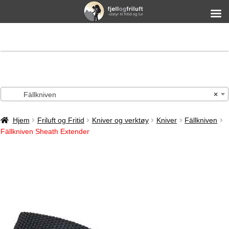
Fällkniven
×
Hjem
Friluft og Fritid
Kniver og verktøy
Kniver
Fällkniven
Fällkniven Sheath Extender