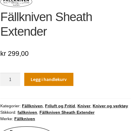
Fällkniven Sheath
Extender
kr
299,00
Fällkniven
Legg i handlekurv
Sheath
Extender
antall
Kategorier:
Fällkniven
,
Friluft og Fritid
,
Kniver
,
Kniver og verktøy
Stikkord:
fallkniven
,
Fällkniven Sheath Extender
Merke:
Fällkniven