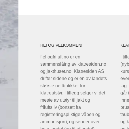
HEI OG VELKOMMEN!
KLA
fjellogfriluft.no er en
I til
sammenslåing av klatresiden.no
(ny
og jakthuset.no. Klatresiden AS
kurs
drifter sidene og er en av landets
even
største nettbutikker for
lag.
klatreutstyr. I tillegg selger vi det
går 
meste av utstyr til jakt og
inne
friluftsliv (bortsett fra
brus
registreringspliktige våpen og
taub
ammunisjon), og sender over
og k
hele landet (og til utlandet).
og l