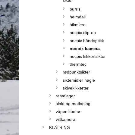
sikter
burris
heimdall
hikmicro
nocpix clip-on
nocpix håndoptikk
nocpix kamera
nocpix kikkertsikter
thermtec
rødpunktsikter
siktemidler hagle
skivekikkerter
restelager
slakt og matlaging
våpentilbehør
viltkamera
KLATRING