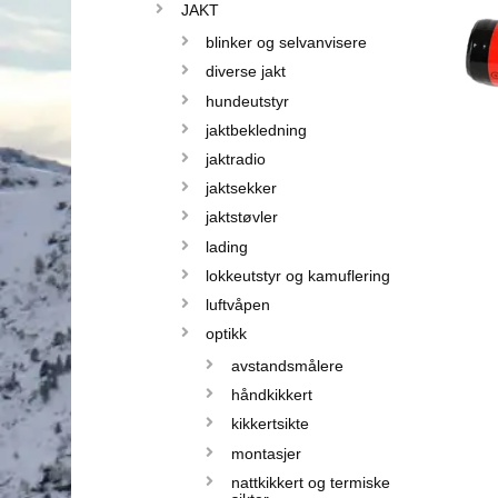
JAKT
blinker og selvanvisere
diverse jakt
hundeutstyr
jaktbekledning
jaktradio
jaktsekker
jaktstøvler
lading
lokkeutstyr og kamuflering
luftvåpen
optikk
avstandsmålere
håndkikkert
kikkertsikte
montasjer
nattkikkert og termiske