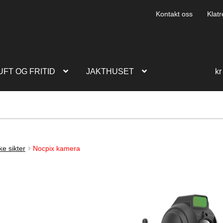
Kontakt oss
Klatr
UFT OG FRITID
JAKTHUSET
kr
ke sikter
Nocpix kamera