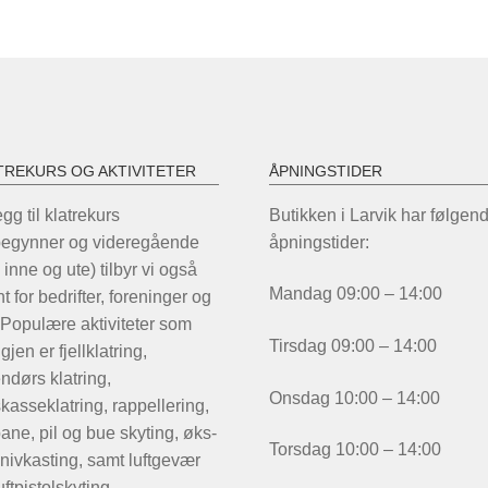
TREKURS OG AKTIVITETER
ÅPNINGSTIDER
legg til klatrekurs
Butikken i Larvik har følgen
begynner og videregående
åpningstider:
 inne og ute) tilbyr vi også
Mandag 09:00 – 14:00
t for bedrifter, foreninger og
 Populære aktiviteter som
Tirsdag 09:00 – 14:00
igjen er fjellklatring,
ndørs klatring,
Onsdag 10:00 – 14:00
kasseklatring, rappellering,
ane, pil og bue skyting, øks-
Torsdag 10:00 – 14:00
nivkasting, samt luftgevær
uftpistolskyting.